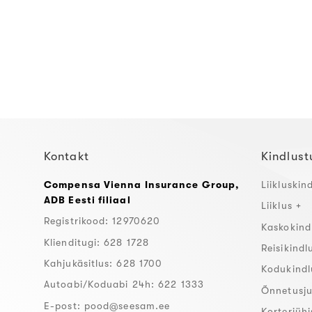
Kontakt
Kindlust
Compensa Vienna Insurance Group,
Liikluskin
ADB Eesti filiaal
Liiklus +
Registrikood: 12970620
Kaskokind
Klienditugi: 628 1728
Reisikindl
Kahjukäsitlus: 628 1700
Kodukindl
Autoabi/Koduabi 24h: 622 1333
Õnnetusju
E-post:
pood@seesam.ee
Korteriühi