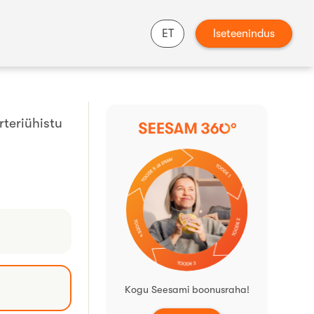
ET
Iseteenindus
rteriühistu
Kogu Seesami boonusraha!