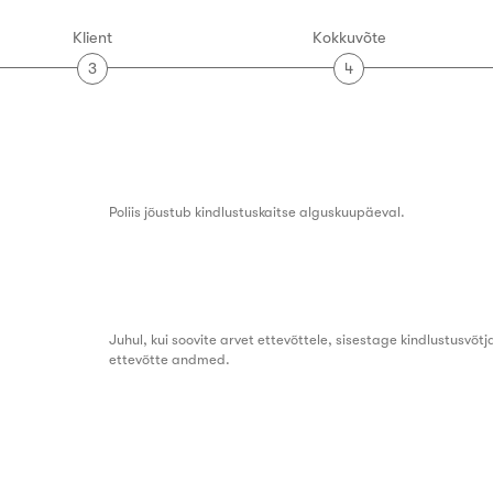
Klient
Kokkuvõte
3
4
Poliis jõustub kindlustuskaitse alguskuupäeval.
Juhul, kui soovite arvet ettevõttele, sisestage kindlustusvõ
ettevõtte andmed.