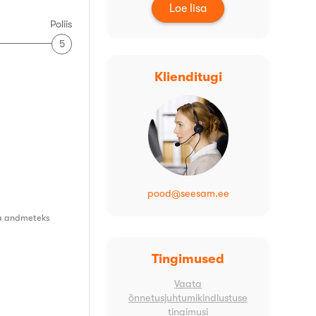
Loe lisa
Poliis
5
klienditugi
pood@seesam.ee
tja andmeteks
tingimused
Vaata
õnnetusjuhtumikindlustuse
tingimusi