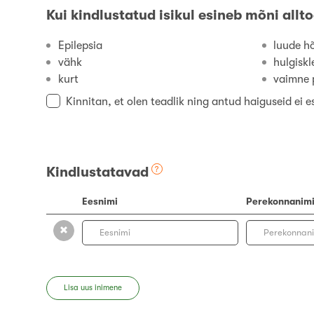
Kui kindlustatud isikul esineb mõni allt
Epilepsia
luude h
vähk
hulgiskl
kurt
vaimne 
Kinnitan, et olen teadlik ning antud haiguseid ei e
Kindlustatavad
?
Eesnimi
Perekonnanim