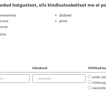
oodud haigustest, siis kindlustuskaitset me ei p
õrenemine
diabeet
eroos
pime
puue
sine.
i
Isikukood
Ohtlikud t
ohtlik tö
võistluss
riskiohtli