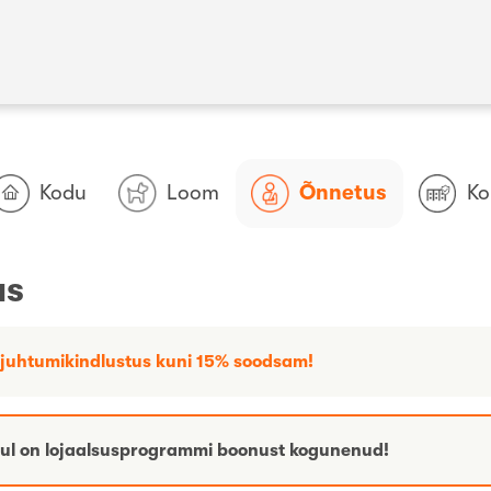
Kodu
Loom
Õnnetus
Ko
:
us
Õnnetusjuhtum
juhtumikindlustus kuni 15% soodsam!
sul on lojaalsusprogrammi boonust kogunenud!