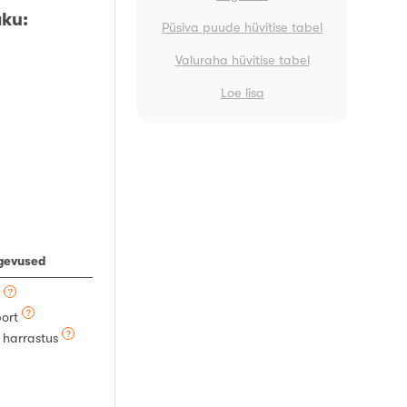
aku:
Püsiva puude hüvitise tabel
Valuraha hüvitise tabel
Loe lisa
egevused
?
ö
?
port
?
k harrastus