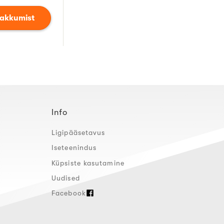
pakkumist
Info
Ligipääsetavus
Iseteenindus
Küpsiste kasutamine
Uudised
Facebook