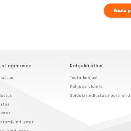
Vaata 
ustingimused
Kahjukäsitlus
dlustus
Teata kahjust
Kahjude üldinfo
lustus
Sõidukikindlustuse partnerid
ustus
ustus
htumikindlustus
stu kindlustus