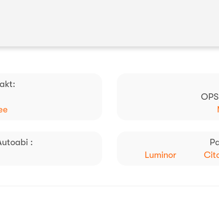
akt:
OPS
ee
utoabi :
Pa
Luminor
Cit