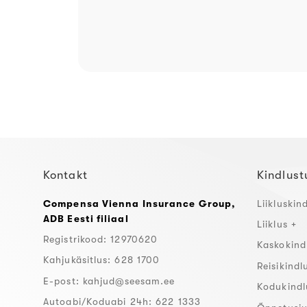
Kontakt
Kindlust
Compensa Vienna Insurance Group,
Liikluskin
ADB Eesti filiaal
Liiklus +
Registrikood: 12970620
Kaskokind
Kahjukäsitlus: 628 1700
Reisikindl
E-post:
kahjud@seesam.ee
Kodukindl
Autoabi/Koduabi 24h: 622 1333