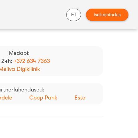
ET
Iseteenindus
Medabi:
 24h:
+372 634 7363
Meliva Digikliinik
rtnerlahendused:
adele
Coop Pank
Esto