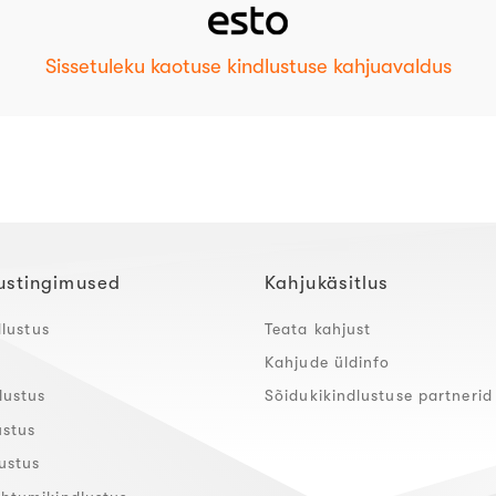
Sissetuleku kaotuse kindlustuse kahjuavaldus
ustingimused
Kahjukäsitlus
dlustus
Teata kahjust
Kahjude üldinfo
lustus
Sõidukikindlustuse partnerid
ustus
ustus