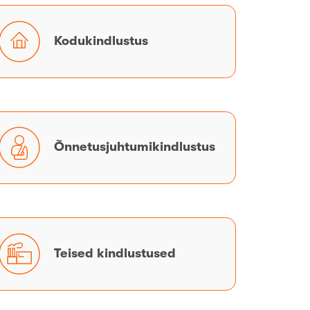
Kodukindlustus
Kodukindlustus
Õnnetusjuhtumikindlustus
Õnnetusjuhtumikindlustus
Teised
Teised kindlustused
kindlustused