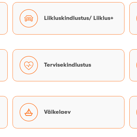
Liikluskindlustus/
Liikluskindlustus/ Liiklus+
Liiklus+
Tervisekindlustus
Tervisekindlustus
Väikelaev
Väikelaev