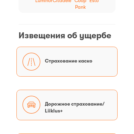
Luminor
Citadele
Coop
Esto
Pank
Извещения об ущербе
Страхование
Страхование каско
каско
Дорожное
Дорожное страхование/
страхование/
Liiklus+
Liiklus+