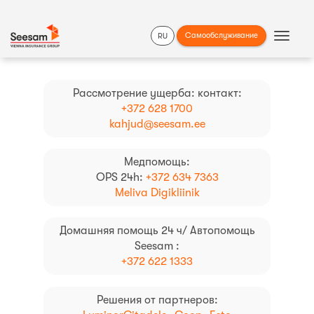
Самообслуживание
RU
Show
Navigat
Рассмотрение ущерба: контакт:
+372 628 1700
kahjud@seesam.ee
Медпомощь:
OPS 24h:
+372 634 7363
Meliva Digikliinik
Домашняя помощь 24 ч/ Автопомощь
Seesam :
+372 622 1333
Решения от партнеров: