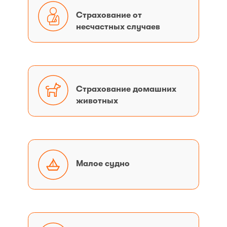
Страхование
Страхование от
от
несчастных случаев
несчастных
случаев
Страхование
Страхование домашних
домашних
животных
животных
Mалое
Mалое судно
судно