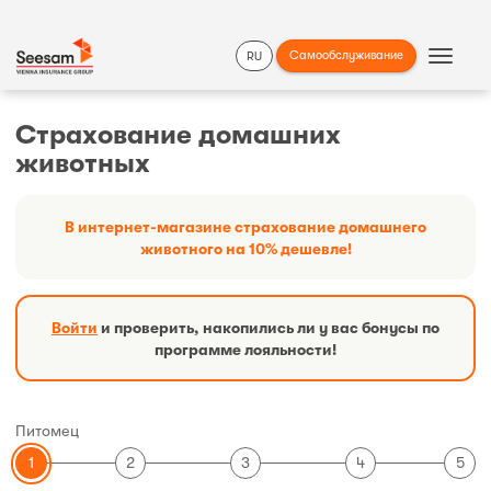
Самообслуживание
RU
Show
Navigat
Страхование домашних
:
животных
Информация
В интернет-магазине страхование домашнего
животного на 10% дешевле!
Войти
и проверить, накопились ли у вас бонусы по
программе лояльности!
Питомец
1
2
3
4
5