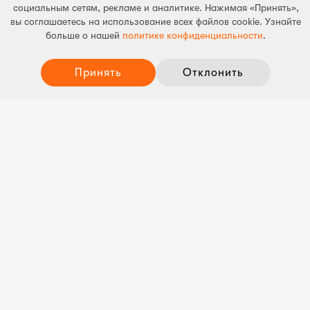
социальным сетям, рекламе и аналитике. Нажимая «Принять»,
Дорожное страхование +
вы соглашаетесь на использование всех файлов cookie. Узнайте
Страхование каско
больше о нашей
политике конфиденциальности
.
Страхование путешествия
Принять
Отклонить
Жилищное страхование
Страхование от несчастных случаев
Страхование квартирного товарищества
Рассмотрение ущерба
Сообщить об ущербе
Контакт рассмотрения ущерба
Партнеры по страхованию транспортного средства
Информация
Доступность
Самообслуживание