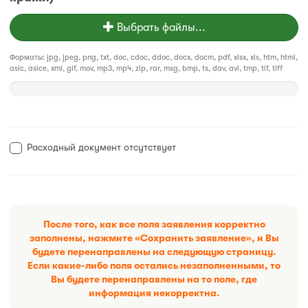
Выбрать файлы...
Форматы: jpg, jpeg, png, txt, doc, cdoc, ddoc, docx, docm, pdf, xlsx, xls, htm, html,
asic, asice, xml, gif, mov, mp3, mp4, zip, rar, msg, bmp, ts, dav, avi, tmp, tif, tiff
Расходный документ отсутствует
После того, как все поля заявления корректно
заполнены, нажмите «Сохранить заявление», и Вы
будете перенаправлены на следующую страницу.
Если какие-либо поля остались незаполненными, то
Вы будете перенаправлены на то поле, где
информация некорректна.