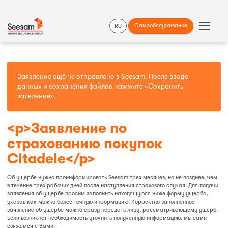
Самообслуживание
RU
Show
Navigat
Заявление ещё не отправлено в Seesam. После ввода
данных и сохранения файлов нажмите
«Сохранить
заявление»
.
<p>Заявление по
страхованию покупок
Citadele</p>
Об ущербе нужно проинформировать Seesam трех месяцев, но не позднее, чем
в течение трех рабочих дней после наступления страхового случая. Для подачи
заявления об ущербе просим заполнить находящуюся ниже форму ущерба,
указав как можно более точную информацию. Корректно заполненное
заявление об ущербе можно сразу передать лицу, рассматривающему ущерб.
Если возникнет необходимость уточнить полученную информацию, мы сами
свяжемся с Вами.