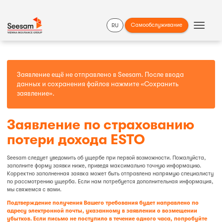
Самообслуживание
RU
Show
Navigat
Заявление ещё не отправлено в Seesam. После ввода
данных и сохранения файлов нажмите
«Сохранить
заявление»
.
Заявление по страхованию
потери дохода ESTO
Seesam следует уведомить об ущербе при первой возможности. Пожалуйста,
заполните форму заявки ниже, приведя максимально точную информацию.
Корректно заполненная заявка может быть отправлена напрямую специалисту
по рассмотрению ущерба. Если нам потребуется дополнительная информация,
мы свяжемся с вами.
Подтверждение получения Вашего требования будет направлено по
адресу электронной почты, указанному в заявлении о возмещении
убытков. Если письмо не поступило в течение одного часа, попробуйте