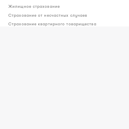
Жилищное страхование
Страхование от несчастных случаев
Страхование квартирного товарищества
Рассмотрение ущерба
Сообщить об ущербе
Контакт рассмотрения ущерба
Партнеры по страхованию транспортного средства
Информация
Доступность
Самообслуживание
Использование куки-файлов
Новости
Facebook