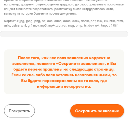
например, документ о прекращении трудового договора, решение о постановке
на учет в качестве безработного, распечатку листа нетрудоспособности,
выписку из истории болезни и прочие документы.
Форматы: jpg, jpeg, png, txt, doc, cdoc, ddoc, docx, docm, pdf, xlsx, xls, htm, html,
asic, asice, xml, gif, mov, mp3, mp4, zip, rar, msg, bmp, ts, dav, avi, tmp, tif, tiff
После того, как все поля заявления корректно
заполнены, нажмите «Сохранить заявление», и Вы
будете перенаправлены на следующую страницу.
Если какие-либо поля остались незаполненными, то
Вы будете перенаправлены на то поле, где
информация некорректна.
Прекратить
Сохранить заявление