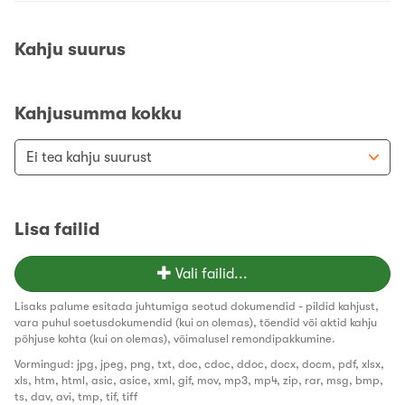
Kahju suurus
Kahjusumma kokku
Lisa failid
Vali failid...
Lisaks palume esitada juhtumiga seotud dokumendid - pildid kahjust,
vara puhul soetusdokumendid (kui on olemas), tõendid või aktid kahju
põhjuse kohta (kui on olemas), võimalusel remondipakkumine.
Vormingud: jpg, jpeg, png, txt, doc, cdoc, ddoc, docx, docm, pdf, xlsx,
xls, htm, html, asic, asice, xml, gif, mov, mp3, mp4, zip, rar, msg, bmp,
ts, dav, avi, tmp, tif, tiff