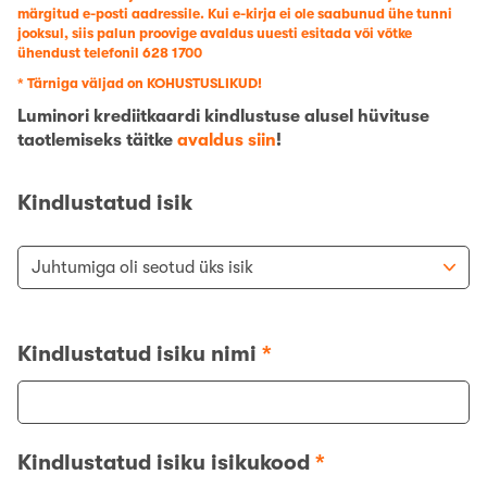
märgitud e-posti aadressile. Kui e-kirja ei ole saabunud ühe tunni
jooksul, siis palun proovige avaldus uuesti esitada või võtke
ühendust telefonil
628 1700
* Tärniga väljad on KOHUSTUSLIKUD!
Luminori krediitkaardi kindlustuse alusel hüvituse
taotlemiseks täitke
avaldus siin
!
Kindlustatud isik
Kindlustatud isiku nimi
*
Kindlustatud isiku isikukood
*