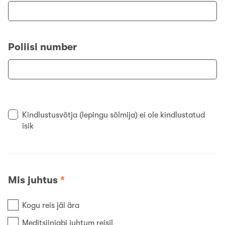
Poliisi number
Kindlustusvõtja (lepingu sõlmija) ei ole kindlustatud
isik
Mis juhtus
*
Kogu reis jäi ära
Meditsiiniabi juhtum reisil