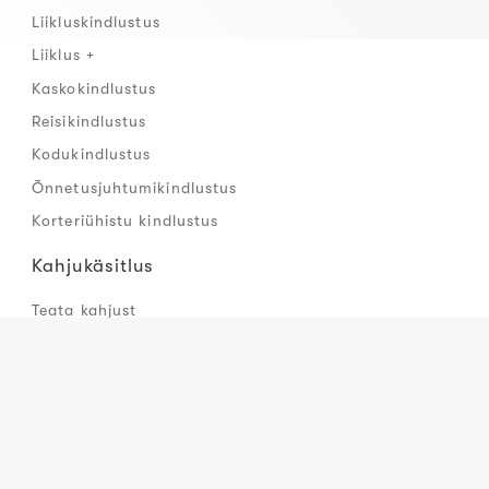
Liikluskindlustus
Liiklus +
Kaskokindlustus
Reisikindlustus
Kodukindlustus
Õnnetusjuhtumikindlustus
Korteriühistu kindlustus
Kahjukäsitlus
Teata kahjust
Kahjude üldinfo
Sõidukikindlustuse partnerid
Info
Ligipääsetavus