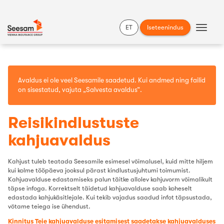
ET
Iseteenindus
Näita
menü
Avaldus ei ole veel Seesamile saadetud. Kui andmed ning failid
on sisestatud, vajuta
„Salvesta avaldus“
.
Reisikindlustuste
kahjuavaldus
Kahjust tuleb teatada Seesamile esimesel võimalusel, kuid mitte hiljem
kui kolme tööpäeva jooksul pärast kindlustusjuhtumi toimumist.
Kahjuavalduse edastamiseks palun täitke allolev kahjuvorm võimalikult
täpse infoga. Korrektselt täidetud kahjuavalduse saab koheselt
edastada kahjukäsitlejale. Kui tekib vajadus saadud infot täpsustada,
võtame teiega ise ühendust.
Kinnitus Teie kahjuavalduse esitamisest saadetakse kahjuavalduses