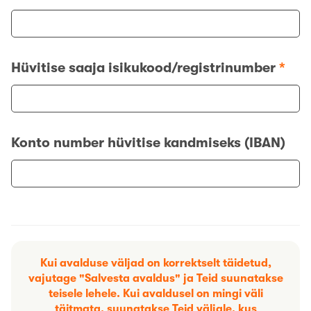
Hüvitise saaja isikukood/registrinumber
*
Konto number hüvitise kandmiseks (IBAN)
Kui avalduse väljad on korrektselt täidetud,
vajutage "Salvesta avaldus" ja Teid suunatakse
teisele lehele. Kui avaldusel on mingi väli
täitmata, suunatakse Teid väljale, kus